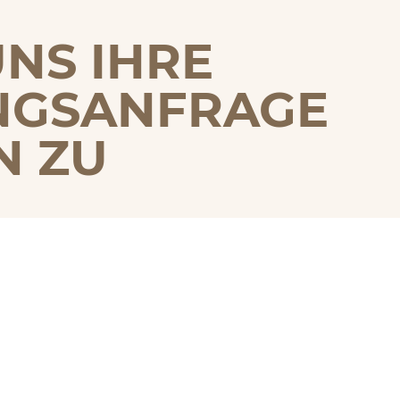
UNS IHRE
NGSANFRAGE
N ZU
g oder andere Anliegen – wir freuen uns über
öglich zurück.